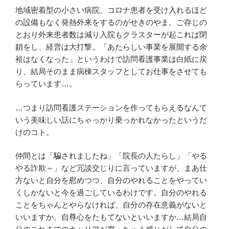
地域密着型の小さい病院、コロナ患者を受け入れるほど
の設備もなく発熱外来をするのがせきのやま。ご存じの
とおり外来患者数は減り入院もクラスターが起これば閉
鎖をし、経営は大打撃。「あたらしい事業を展開する余
裕はなくなった」というわけで訪問看護事業は白紙に戻
り、結局そのまま病棟スタッフとしてお仕事をさせても
らっています…。
…つまり訪問看護ステーションを作ってもらえるなんて
いう美味しい話にちゃっかり乗っかれなかったというだ
けのコト。
仲間とは「騙されましたね」「院長の人たらし」「やる
やる詐欺～」など冗談交じりに言っていますが、まあ仕
方ないと自分を慰めつつ、自分のやれることをやってい
くしかないと今を過ごしているわけです。自分のやれる
ことをちゃんとやらなければ、自分の存在意義がないと
いいますか、自尊心をたもてないといいますか…結局自