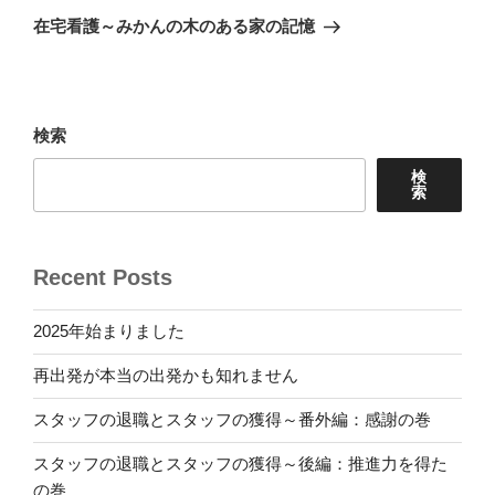
ゲ
の
在宅看護～みかんの木のある家の記憶
投
ー
稿
シ
ョ
検索
ン
検
索
Recent Posts
2025年始まりました
再出発が本当の出発かも知れません
スタッフの退職とスタッフの獲得～番外編：感謝の巻
スタッフの退職とスタッフの獲得～後編：推進力を得た
の巻