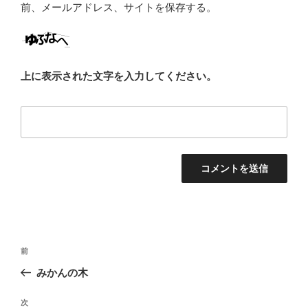
前、メールアドレス、サイトを保存する。
上に表示された文字を入力してください。
投
前
前
稿
の
みかんの木
ナ
投
ビ
稿
次
次