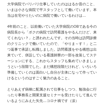
大学病院でバリバリ仕事していたのははるか昔のこと、
いまは小さな病院で平スタッフとして働いています。本
当は在宅やりたいのに病院で働いているわけは…
4年前のこと、以前働いていた大学病院のOBである今の
病院長から「ボクの病院で訪問看護をやるんだけど、来
てくれない？」と誘われたんです。その当時は訪問診療
のクリニックで働いていたので、「やりま～す！」と二
つ返事で承諾し転職しました。訪問看護をやる構想は出
来ていて、併設している看護師寮の一部を改装してステ
ーションにする、これからスタッフも集めていきましょ
うという段階でした。まだ構想段階だけれど、いろいろ
準備していくのは面白いし自分が主体になって作ってい
けるというのはすごく魅力のあること。
とりあえず病棟に配属されて仕事をしつつ、勉強会に行
ったり事務長と開業支援セミナーを受けたりして進んで
いるようにみえた矢先…コロナ禍です（涙）