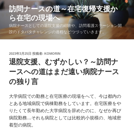
コ
訪問ナースの道～在宅復帰支援か
ン
ら在宅の現場へ
テ
ン
病院ナースとしての退院支援の経験や、訪問看護ステーション開
ツ
設のドタバタチャレンジの過程などつづっていきます。
へ
ス
キ
投
2023年3月25日
投稿者:
KOMORIN
稿
退院支援、むずかしい？～訪問ナ
ッ
日:
プ
ースへの道はまだ遠い病院ナース
の独り言
大学病院での勤務と在宅医療の現場をへて、今は都内の
とある地域病院で病棟勤務をしています。在宅医療をや
りたくて長年勤めた大学病院を辞めたのに、なぜか再び
病院勤務…それも病院としては比較的小規模の、地域密
着型の病院。