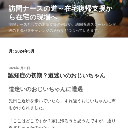
コ
訪問ナースの道～在宅復帰支援か
ン
ら在宅の現場へ
テ
ン
病院ナースとしての退院支援の経験や、訪問看護ステーション開
ツ
設のドタバタチャレンジの過程などつづっていきます。
へ
ス
キ
月:
2024年5月
ッ
プ
投
2024年5月21日
稿
認知症の初期？道迷いのおじいちゃん
日:
道迷いのおじいちゃんに遭遇
先日ご近所を歩いていたら、すれ違うおじいちゃんに声
をかけられました。
「ここはどこですか？家に帰ろうと思うんですが、通り
過ぎちゃったのかな」と。