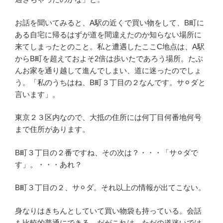
お話を聞いてみると、A駅の近くで買い物をして、B町に
ある自宅に帰るはずが道を間違えたのか知らない場所に
来てしまったとのこと。私と遭遇したここC地点は、A駅
からB町を超えておよそ2倍は歩いたであろう場所。たぶ
んお家を通り越して進んでしまい、道に迷ったのでしょ
う。「私のうちはね、B町３丁目の２なんです。サ⚪︎ダと
言います」。
東京２３区内なので、大抵の住所には何丁目何番地何号
まで住所があります。
B町３丁目の２番ですね、その次は？・・・「サ⚪︎ダで
す」。・・・あれ？
B町３丁目の２、サ⚪︎ダ。それ以上の情報が出てこない。
身なりはきちんとしていて買い物袋も持っている。会話
も比較的普通にできる。だがこれは、ただの道迷いでは