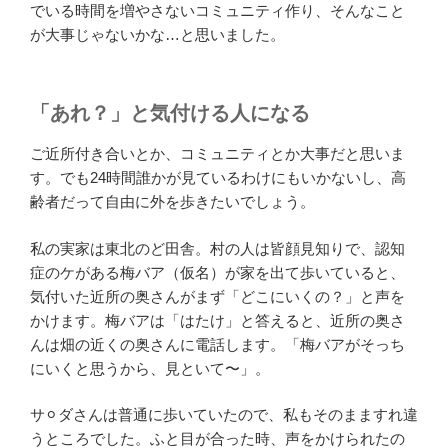
でいる時間を増やさないコミュニティ作り、そんなこと
が大事じゃないかな…と思いました。
「あれ？」と気付ける人になる
ご近所付き合いとか、コミュニティとか大事だと思いま
す。でも24時間誰かが見ているわけにもいかないし、高
齢者だって自由に外を歩きたいでしょう。
私の実家は東北のど田舎。村の人は皆顔見知りで、認知
症のケがある梅バア（仮名）が家を出て歩いていると、
気付いた近所の奥さんがまず「どこにいくの？」と声を
かけます。梅バアは「はたけ」と答えると、近所の奥さ
んは畑の近くの奥さんに電話します。「梅バアがそっち
にいくと思うから、見といて〜」。
サ⚪︎ダさんは普通に歩いていたので、私もそのまますれ違
うところでした。ふと目が合った時、声をかけられたの