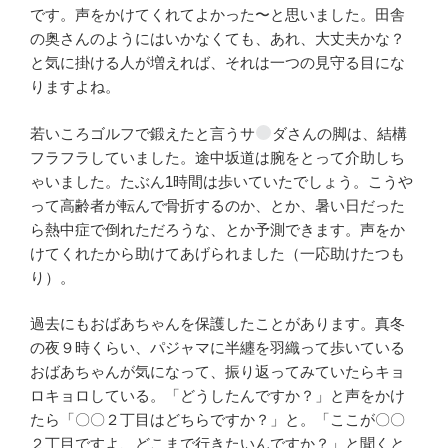
です。声をかけてくれてよかった〜と思いました。田舎
の奥さんのようにはいかなくても、あれ、大丈夫かな？
と気に掛ける人が増えれば、それは一つの見守る目にな
りますよね。
若いころゴルフで鍛えたと言うサ
ダさんの脚は、結構
フラフラしていました。途中坂道は腕をとって介助しち
ゃいました。たぶん1時間は歩いていたでしょう。こうや
って高齢者が転んで骨折するのか、とか、暑い日だった
ら熱中症で倒れただろうな、とか予測できます。声をか
けてくれたから助けてあげられました（一応助けたつも
り）。
過去にもおばあちゃんを保護したことがあります。真冬
の夜９時くらい、パジャマに半纏を羽織って歩いている
おばあちゃんが気になって、振り返ってみていたらキョ
ロキョロしている。「どうしたんですか？」と声をかけ
たら「〇〇２丁目はどちらですか？」と。「ここが〇〇
２丁目ですよ、どこまで行きたいんですか？」と聞くと