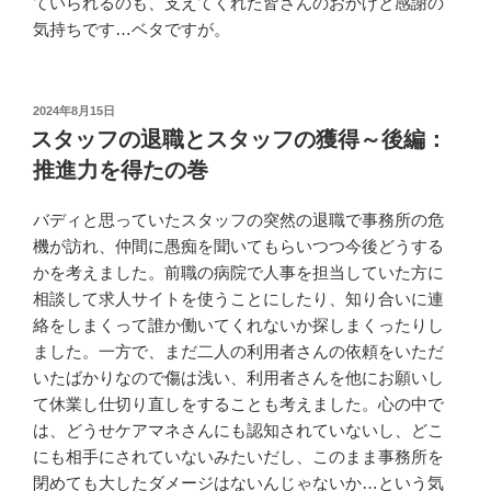
ていられるのも、支えてくれた皆さんのおかげと感謝の
気持ちです…ベタですが。
投
2024年8月15日
稿
スタッフの退職とスタッフの獲得～後編：
日:
推進力を得たの巻
バディと思っていたスタッフの突然の退職で事務所の危
機が訪れ、仲間に愚痴を聞いてもらいつつ今後どうする
かを考えました。前職の病院で人事を担当していた方に
相談して求人サイトを使うことにしたり、知り合いに連
絡をしまくって誰か働いてくれないか探しまくったりし
ました。一方で、まだ二人の利用者さんの依頼をいただ
いたばかりなので傷は浅い、利用者さんを他にお願いし
て休業し仕切り直しをすることも考えました。心の中で
は、どうせケアマネさんにも認知されていないし、どこ
にも相手にされていないみたいだし、このまま事務所を
閉めても大したダメージはないんじゃないか…という気