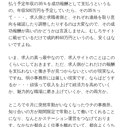
払う予定年収の35％を成功報酬として支払うというも
の。年収500万円を予定していたら、その35％っ
て・・・。求人側と求職者側と、それぞれ連絡を取り意
向を確認したり調整したりするのは大変なので、その成
功報酬が高いのかどうかは言及しません。むしろサイト
に載せているだけで成約料60万円というのも、安くはな
いですよね。
いま、求人の真っ最中なので、求人サイトのことはこの
くらいにしておきます。ただ、求人側がこれだけの報酬
を支払わないと働き手が見つからないといのが現実なん
ですね。弱小事務所には厳しい現実です。ならばどうす
るか・・・頑張って収入を上げて経済力を高めていく
か、魅力的な職場に磨き上げていくか、その両方か。
ところで６月に突然常勤がいなくなったウチの事務所。
知り合いの方が期間限定で常勤として働いてくれること
になり、なんとかステーション運営をつなげておりま
す。なかなか都合よく仕事を離れていて、都合よくうち