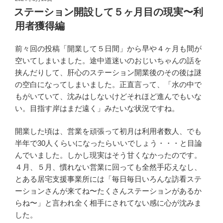
稿
ステーション開設して５ヶ月目の現実〜利
日:
用者獲得編
前々回の投稿「開業して５日間」から早や４ヶ月も間が
空いてしまいました。途中道迷いのおじいちゃんの話を
挟んだりして、肝心のステーション開業後のその後は謎
の空白になってしまいました。正直言って、「水の中で
もがいていて、沈みはしないけどそれほど進んでもいな
い。目指す岸はまだ遠く」みたいな状況ですね。
開業した頃は、営業を頑張って初月は利用者数人、でも
半年で30人くらいになったらいいでしょう・・・と目論
んでいました。しかし現実はそう甘くなかったのです。
４月、５月、慣れない営業に回っても全然手応えなし、
とある居宅支援事業所には「毎日毎日いろんな訪看ステ
ーションさんが来てね〜たくさんステーションがあるか
らね〜」と言われ全く相手にされてない感に心が沈みま
した。