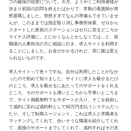
フの確保の現実について。６月、ようやくご利用者様が
決まり初回の訪問を終えたばかりで、常勤の看護師が突
然退職しました。突然すぎてなんの準備もできていませ
んが、このままでは指定取り消し事務所休業、ゼロから
スタートした新規のステーションはゼロに戻るどころか
マイナス評価に。とにかくなんとかしなくては…と、前
職場の人事担当の方に相談に行き、求人サイトを利用す
ることにしました。お金がかかるけれど、背に腹は変え
られないものです。
求人サイトって色々ですね、自分は利用したことがなか
ったので初めて知りました。サイトに求人を載せるだけ
のところ、求人を載せるにあたってのサポートをくれる
ところ、そのサポートも薄いところから手厚いところま
で。サイト掲載無料でもサポートが入り、そこを経由し
て成約に至れば成約料として60万円支払うシステムだっ
たり。そして転職エージェント、これは求人と求職者を
マッチングしてくれて、合いそうな職場を紹介してくれ
て、面接のサポートまでしてくれて、成約すればその支