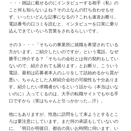
・・・雑誌に載せるのにインタビューする相手（私）の
こと何も知らないよね？その上なんの打ち合わせもせ
ず、いったいどんな記事になるの？これも速攻お断り。
電話番号の口コミを読むと、インタビューを口実に乗り
込んできていろいろ営業をされるらしいです。
その３・・・「そちらの事業所に就職を希望されている
方がいます。ご紹介したいのですが」という電話。なぜ
勝手に仲介する？「そちらの会社とは何の契約もしてい
ないので、紹介されても困ります」とお断り。こういう
電話、最初は応募者本人のふりをして話始めるから質が
悪い。ちゃんとした人材紹介会社の可能性も十分ありま
す。紹介したい求職者がいるという話から（本当はいな
いのに）入ってくるのは、大手の転職サイトでもやる手
口ですから（実はちゃんと引っかかった…汗）。
他にもありますが、性急に訪問をして来ようとするとこ
ろは要注意にしています。まだ何の承諾もしていないの
に、「明日か明後日、都合の良いお時間に伺います、い