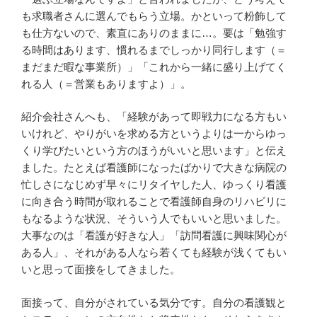
も求職者さんに選んでもらう立場。かといって粉飾して
も仕方ないので、素直にありのままに…。要は「勉強す
る時間はあります、慣れるまでしっかり同行します（＝
まだまだ暇な事業所）」「これから一緒に盛り上げてく
れる人（＝営業もありますよ）」。
紹介会社さんへも、「経験があって即戦力になる方もい
いけれど、やりがいを求める方というよりは一からゆっ
くり学びたいという方のほうがいいと思います」と伝え
ました。たとえば看護師になったばかりで大きな病院の
忙しさになじめず早々にリタイヤした人、ゆっくり看護
に向き合う時間が取れることで看護師自身のリハビリに
もなるような状況、そういう人でもいいと思いました。
大事なのは「看護が好きな人」「訪問看護に興味関心が
ある人」、それがある人なら若くても経験が浅くてもい
いと思って面接をしてきました。
面接って、自分がされている気分です。自分の看護観と