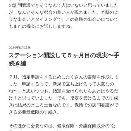
の訪問看護できそうなんて人はいないと思っていました
が、なんとそんな都合の良い人が現れました。奇跡のよ
うな出会いとタイミングで、この奇跡の出会いについて
もまたの機会にお話ししますね。
投
2024年8月11日
稿
ステーション開設して５ヶ月目の現実〜手
日:
続き編
２月、指定申請をするためにたくさんの書類を作成しま
した。申請するって、新規で立ち上げるって大変なの
ね〜…と思いつつも、指定を受けられたらあとはやるだ
け！と思っていました。でも、指定を受けるまでの手続
きは結局のところ土台なのです。保険での訪問看護がで
きる必要最低限の手続き。
そのほかに必要なのは、健康保険・介護保険以外の“公