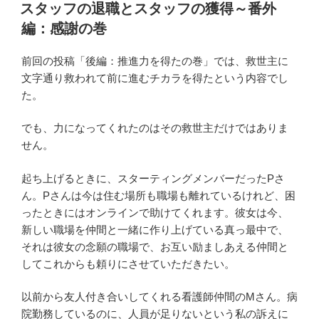
稿
スタッフの退職とスタッフの獲得～番外
日:
編：感謝の巻
前回の投稿「後編：推進力を得たの巻」では、救世主に
文字通り救われて前に進むチカラを得たという内容でし
た。
でも、力になってくれたのはその救世主だけではありま
せん。
起ち上げるときに、スターティングメンバーだったPさ
ん。Pさんは今は住む場所も職場も離れているけれど、困
ったときにはオンラインで助けてくれます。彼女は今、
新しい職場を仲間と一緒に作り上げている真っ最中で、
それは彼女の念願の職場で、お互い励ましあえる仲間と
してこれからも頼りにさせていただきたい。
以前から友人付き合いしてくれる看護師仲間のMさん。病
院勤務しているのに、人員が足りないという私の訴えに