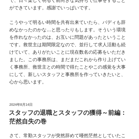
で、日々楽しく明るく前向きな気持ちで仕事をすること
ができています。感謝でいっぱいです。
こうやって明るい時間を共有出来ていたら、バディも辞
めなかったのかな…と思ったりもします。そういう環境
を作れなかったのは、お互いに問題があったということ
です。救世主は期間限定なので、並行して求人活動も続
けていて、ありがたいことに現在数名の応募をいただき
ました。この事務所は、まだまだこれから作り上げてい
く事務所、救世主との時間で得たことやこの感覚を大事
にして、新しいスタッフと事務所を作っていきたいと、
心から思います。
投
2024年8月14日
稿
スタッフの退職とスタッフの獲得～前編：
日:
茫然自失の巻
さて、常勤スタッフが突然辞めて唖然茫然としていたこ