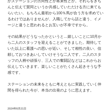
かステーションの方向性とか将来性とか。それらをきち
んと伝えて賛同というか共感していただける方に来ても
らいたい。もちろん最初から100％馬が合う方を求めてい
るわけではありませんが、入職してから話と違う、イメ
ージと違うと思われるとお互いが不幸ですから。
その結果がどうなったかというと…嬉しいことに10月か
ら二人のスタッフを迎えることができました。期待して
いた以上に看護への思いが近い、そして相性の良い、信
頼しておつきあいしていけそうな二人です。二人のスタ
ッフの人柄や頑張り、三人での奮闘記などはこれからお
伝えしていきます。楽しいことがたくさん起きそうな予
感です。
ステーションの未来をともに考えともに実践していく仲
間を得られた今が、本当の出発のように思えます。
投
2024年8月21日