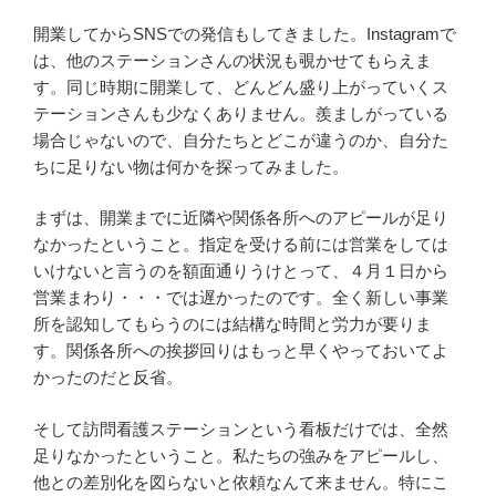
開業してからSNSでの発信もしてきました。Instagramで
は、他のステーションさんの状況も覗かせてもらえま
す。同じ時期に開業して、どんどん盛り上がっていくス
テーションさんも少なくありません。羨ましがっている
場合じゃないので、自分たちとどこが違うのか、自分た
ちに足りない物は何かを探ってみました。
まずは、開業までに近隣や関係各所へのアピールが足り
なかったということ。指定を受ける前には営業をしては
いけないと言うのを額面通りうけとって、４月１日から
営業まわり・・・では遅かったのです。全く新しい事業
所を認知してもらうのには結構な時間と労力が要りま
す。関係各所への挨拶回りはもっと早くやっておいてよ
かったのだと反省。
そして訪問看護ステーションという看板だけでは、全然
足りなかったということ。私たちの強みをアピールし、
他との差別化を図らないと依頼なんて来ません。特にこ