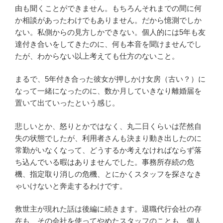
由も聞くことができません。もちろんそれまでの間に何
か相談があったわけでもありません。だから憶測でしか
ない。私側からの見方しかできない。個人的には5年も友
達付き合いをしてきたのに、何も本音を聞けませんでし
たが、わからない以上考えても仕方のないこと。
まるで、5年付き合った彼女が押しかけ女房（古い？）に
なって一緒になったのに、数か月していきなり離婚届を
置いて出ていったという感じ。
悲しいとか、怒りとかではなく、丸二日くらいは茫然自
失の状態でしたが、利用者さんも決まり動き出したのに
常勤がいなくなって、どうするか考えなければならず落
ち込んでいる暇はありませんでした。事務所存続の危
機、指定取り消しの危機、とにかくスタッフを探さなき
ゃいけないと奔走するわけです。
救世主が現れた話は後編に続きます。退職代行会社の存
在も、その会社を使ってやめたスタッフのことも、個人