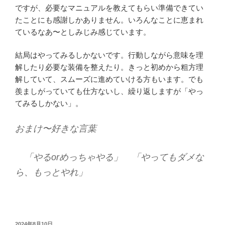
ですが、必要なマニュアルを教えてもらい準備できてい
たことにも感謝しかありません。いろんなことに恵まれ
ているなあ〜としみじみ感じています。
結局はやってみるしかないです。行動しながら意味を理
解したり必要な装備を整えたり。きっと初めから粗方理
解していて、スムーズに進めていける方もいます。でも
羨ましがっていても仕方ないし、繰り返しますが「やっ
てみるしかない」。
おまけ〜好きな言葉
「やるorめっちゃやる」 「やってもダメな
ら、もっとやれ」
投
2024年8月10日