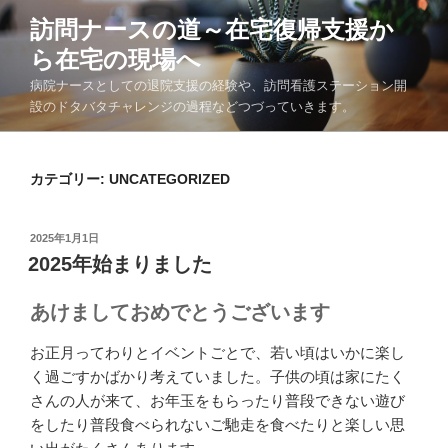
コ
訪問ナースの道～在宅復帰支援か
ン
ら在宅の現場へ
テ
ン
病院ナースとしての退院支援の経験や、訪問看護ステーション開
ツ
設のドタバタチャレンジの過程などつづっていきます。
へ
ス
キ
カテゴリー:
UNCATEGORIZED
ッ
プ
投
2025年1月1日
稿
2025年始まりました
日:
あけましておめでとうございます
お正月ってわりとイベントごとで、若い頃はいかに楽し
く過ごすかばかり考えていました。子供の頃は家にたく
さんの人が来て、お年玉をもらったり普段できない遊び
をしたり普段食べられないご馳走を食べたりと楽しい思