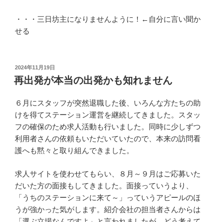
・・・三日坊主になりませんように！←自分に言い聞か
せる
投
2024年11月19日
稿
再出発が本当の出発かも知れません
日:
６月にスタッフが突然退職した後、いろんな方たちの助
けを得てステーション運営を継続してきました。スタッ
フの確保のため求人活動も行いました。同時に少しずつ
利用者さんの依頼もいただいていたので、本来の訪問看
護へも黙々と取り組んできました。
求人サイトを使わせてもらい、８月～９月はご応募いた
だいた方の面接もしてきました。面接っていうより、
「うちのステーションに来て～」っていうアピールのほ
うが強かった気がします。紹介会社の担当者さんからは
「選ぶ立場なんですよ」と言われましたが、どう考えて