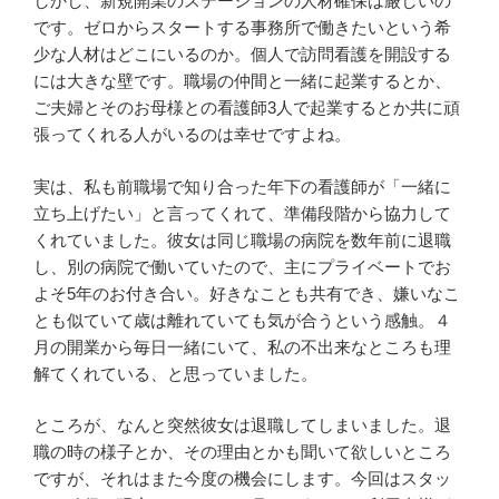
しかし、新規開業のステーションの人材確保は厳しいの
です。ゼロからスタートする事務所で働きたいという希
少な人材はどこにいるのか。個人で訪問看護を開設する
には大きな壁です。職場の仲間と一緒に起業するとか、
ご夫婦とそのお母様との看護師3人で起業するとか共に頑
張ってくれる人がいるのは幸せですよね。
実は、私も前職場で知り合った年下の看護師が「一緒に
立ち上げたい」と言ってくれて、準備段階から協力して
くれていました。彼女は同じ職場の病院を数年前に退職
し、別の病院で働いていたので、主にプライベートでお
よそ5年のお付き合い。好きなことも共有でき、嫌いなこ
とも似ていて歳は離れていても気が合うという感触。４
月の開業から毎日一緒にいて、私の不出来なところも理
解てくれている、と思っていました。
ところが、なんと突然彼女は退職してしまいました。退
職の時の様子とか、その理由とかも聞いて欲しいところ
ですが、それはまた今度の機会にします。今回はスタッ