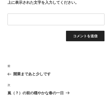
上に表示された文字を入力してください。
投
前
前
稿
の
開業まであと少しです
ナ
投
ビ
稿
次
次
ゲ
の
嵐（？）の前の穏やかな春の一日
投
ー
稿
シ