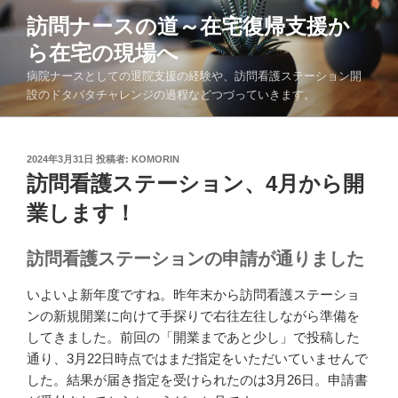
コ
訪問ナースの道～在宅復帰支援か
ン
ら在宅の現場へ
テ
ン
病院ナースとしての退院支援の経験や、訪問看護ステーション開
ツ
設のドタバタチャレンジの過程などつづっていきます。
へ
ス
キ
投
2024年3月31日
投稿者:
KOMORIN
稿
訪問看護ステーション、4月から開
ッ
日:
プ
業します！
訪問看護ステーションの申請が通りました
いよいよ新年度ですね。昨年末から訪問看護ステーショ
ンの新規開業に向けて手探りで右往左往しながら準備を
してきました。前回の「開業まであと少し」で投稿した
通り、3月22日時点ではまだ指定をいただいていませんで
した。結果が届き指定を受けられたのは3月26日。申請書